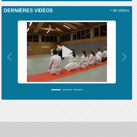
DERNIÈRES VIDÉOS
+ de videos
Précedent
Suiva