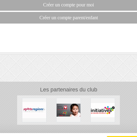
Créer un compte pour moi
Créer un compte parent/enfant
Les partenaires du club