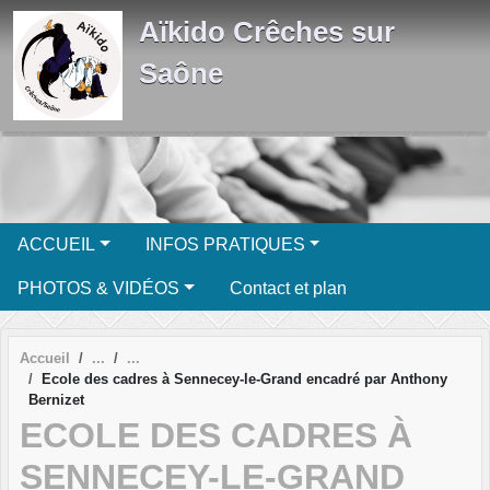
Panneau de gestion des cookies
Aïkido Crêches sur
Saône
ACCUEIL
INFOS PRATIQUES
PHOTOS & VIDÉOS
Contact et plan
Accueil
Ecole des cadres à Sennecey-le-Grand encadré par Anthony
Bernizet
ECOLE DES CADRES À
SENNECEY-LE-GRAND